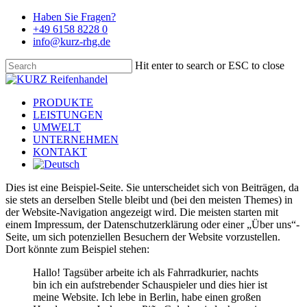
Skip
Haben Sie Fragen?
to
+49 6158 8228 0
main
info@kurz-rhg.de
content
Hit enter to search or ESC to close
Close
Search
Menu
PRODUKTE
LEISTUNGEN
UMWELT
UNTERNEHMEN
KONTAKT
Dies ist eine Beispiel-Seite. Sie unterscheidet sich von Beiträgen, da
sie stets an derselben Stelle bleibt und (bei den meisten Themes) in
der Website-Navigation angezeigt wird. Die meisten starten mit
einem Impressum, der Datenschutzerklärung oder einer „Über uns“-
Seite, um sich potenziellen Besuchern der Website vorzustellen.
Dort könnte zum Beispiel stehen:
Hallo! Tagsüber arbeite ich als Fahrradkurier, nachts
bin ich ein aufstrebender Schauspieler und dies hier ist
meine Website. Ich lebe in Berlin, habe einen großen