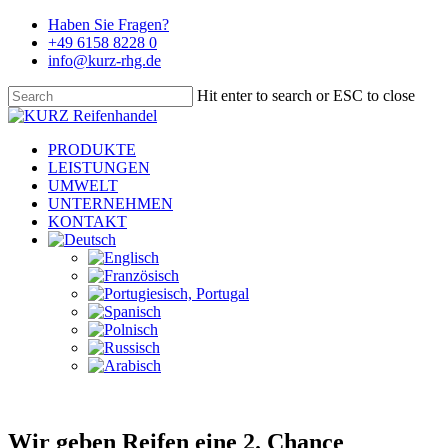
Skip
Haben Sie Fragen?
to
+49 6158 8228 0
main
info@kurz-rhg.de
content
Hit enter to search or ESC to close
Close
Search
Menu
PRODUKTE
LEISTUNGEN
UMWELT
UNTERNEHMEN
KONTAKT
Wir geben Reifen eine 2. Chance